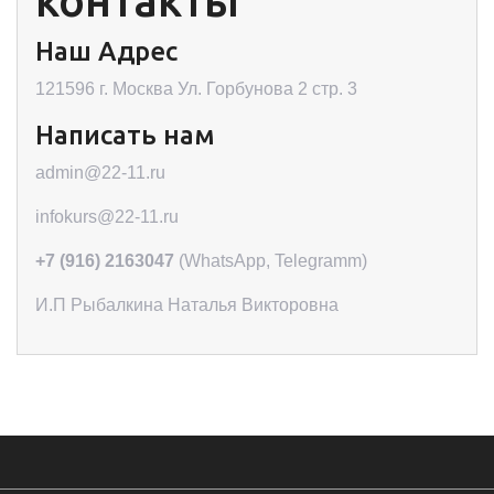
контакты
Наш Адрес
121596 г. Москва Ул. Горбунова 2 стр. 3
Написать нам
admin@22-11.ru
infokurs@22-11.ru
+7 (916) 2163047
(WhatsApp, Telegramm)
И.П Рыбалкина Наталья Викторовна