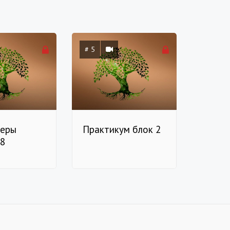
# 5
теры
Практикум блок 2
 8