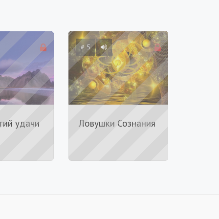
# 5
тий удачи
Ловушки Сознания