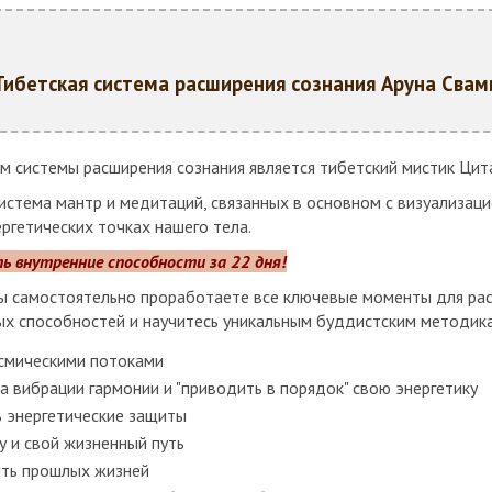
Тибетская система расширения сознания Аруна Свам
м системы расширения сознания является тибетский мистик Цит
истема мантр и медитаций, связанных в основном с визуализаци
ргетических точках нашего тела.
 внутренние способности за 22 дня!
Вы самостоятельно проработаете все ключевые моменты для рас
ых способностей и научитесь уникальным буддистским методик
осмическими потоками
а вибрации гармонии и "приводить в порядок" свою энергетику
ь энергетические защиты
 и свой жизненный путь
ять прошлых жизней