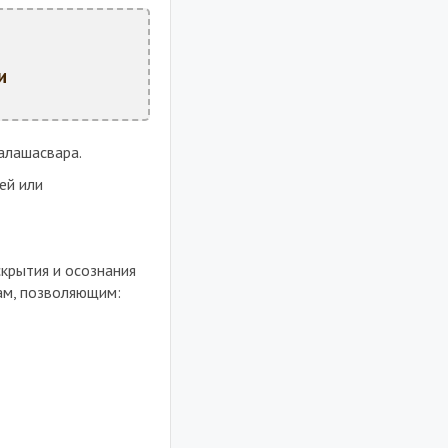
и
алашасвара.
ей или
крытия и осознания
ам, позволяющим: