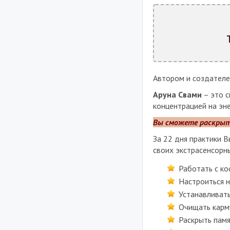
Автором и создателе
Аруна Свами
– это с
концентрацией на эне
Вы сможете раскрыть
За 22 дня практики 
своих экстрасенсорн
Работать с к
Настроиться н
Устанавливат
Очищать карму
Раскрыть пам