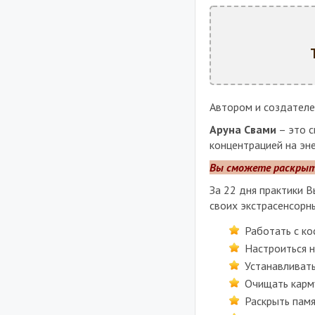
Автором и создателе
Аруна Свами
– это с
концентрацией на эне
Вы сможете раскрыть
За 22 дня практики 
своих экстрасенсорн
Работать с к
Настроиться н
Устанавливат
Очищать карму
Раскрыть пам