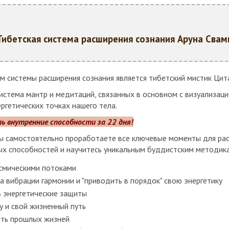
Тибетская система расширения сознания Аруна Свам
м системы расширения сознания является тибетский мистик Цит
истема мантр и медитаций, связанных в основном с визуализаци
ргетических точках нашего тела.
 внутренние способности за 22 дня!
Вы самостоятельно проработаете все ключевые моменты для рас
ых способностей и научитесь уникальным буддистским методик
осмическими потоками
а вибрации гармонии и "приводить в порядок" свою энергетику
ь энергетические защиты
 и свой жизненный путь
ять прошлых жизней