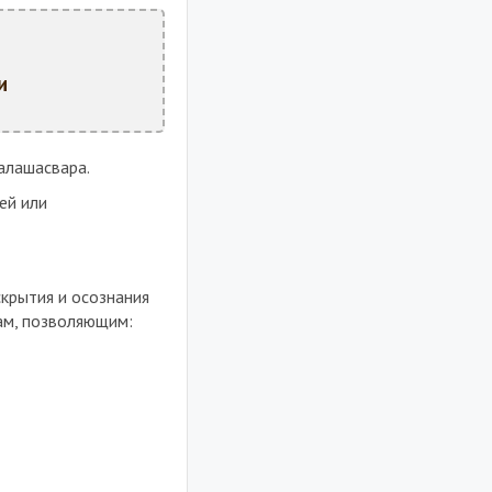
и
алашасвара.
ей или
крытия и осознания
ам, позволяющим: