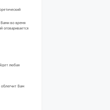
оретический
 Вами во время
ий оговаривается
дойдет любая
о облегчит Вам