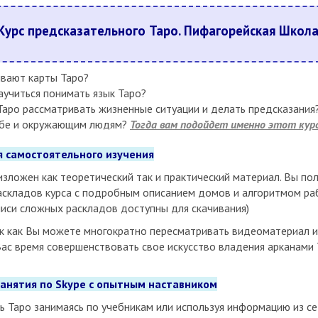
Курс предсказательного Таро.
Пифагорейская Школа
вают карты Таро?
аучиться понимать язык Таро?
аро рассматривать жизненные ситуации и делать предсказания
ебе и окружающим людям?
Тогда вам подойдет именно этот курс
я самостоятельного изучения
изложен как теоретический так и практический материал. Вы по
аскладов курса с подробным описанием домов и алгоритмом р
писи сложных раскладов доступны для скачивания)
ак как Вы можете многократно пересматривать видеоматериал и
ас время совершенствовать свое искусство владения арканами 
анятия по Skype с опытным наставником
ь Таро занимаясь по учебникам или используя информацию из се