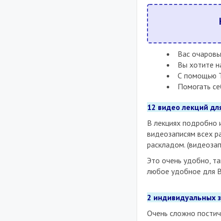
Вас очаровы
Вы хотите н
С помощью Т
Помогать с
12 видео лекций дл
В лекциях подробно 
видеозаписям всех р
раскладом. (видеоза
Это очень удобно, т
любое удобное для В
2 индивидуальных з
Очень сложно постич