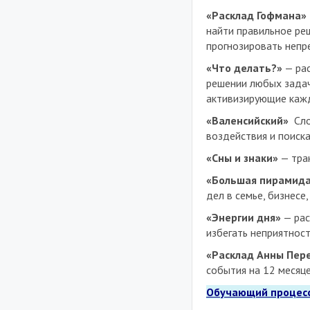
«Расклад Гофмана»
найти правильное реш
прогнозировать непр
«Что делать?»
— рас
решении любых задач
активизирующие каж
«Валенсийский»
Сло
воздействия и поиска
«Сны и знаки»
— трак
«Большая пирамида
дел в семье, бизнесе
«Энергии дня»
— рас
избегать неприятност
«Расклад Анны Пер
события на 12 месяц
Обучающий процесс