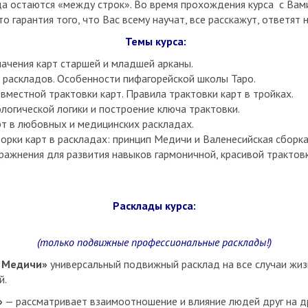
да остаются «между строк». Во время прохождения курса с Вам
то гарантия того, что Вас всему научат, все расскажут, ответят 
Темы курса:
ачения карт старшей и младшей арканы.
 раскладов. Особенности пифагорейской школы Таро.
вместной трактовки карт. Правила трактовки карт в тройках.
логической логики и построение ключа трактовки.
рт в любовных и медицинских раскладах.
орки карт в раскладах: принцип Медичи и Валенесийская сборка
пражнения для развития навыков гармоничной, красивой трактовк
Расклады курса:
(только подвижные профессиональные расклады!)
 Медичи»
универсальный подвижный расклад на все случаи жиз
й.
»
— рассматривает взаимоотношение и влияние людей друг на др