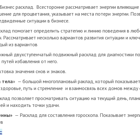
Бизнес расклад. Всесторонне рассматривает энергии влияющие 
ение для процветания, указывает на места потери энергии. Поз
едвиденные ситуации в бизнесе.
клад помогает определить стратегию и линию поведения в люб
. Рассматривает несколько вариантов развития ситуации и клю
дый из вариантов
жный двухступенчатый подвижный расклад для диагностики п
 путей избавления от него.
товка значения снов и знаков.
 тела
» — большой многоплановый раклад, который показывае
, здоровье, путь и стремление и взаимосвязь всех домов между 
клад позволяет просматривать ситуацию на текущий день, план
ей и находить точки удачи.
енны»
— Расклад для составления гороскопа. Показывает энерг
ев
: