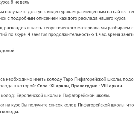
урса 8 недель
Вы получаете доступ к видео урокам размещенным на сайте: те
иси с подробным описанием каждого расклада нашего курса.
к, раскладов и часть теоретического материала мы разбираем с
ий по skype. 4 занятия продолжительностью 1 час. время занят
родовой
рса необходимо иметь колоду Таро Пифагорейской школы, по
олода в которой:
Сила -XI аркан,
Правосудие - VIII аркан.
 колод: Европейской школы и Пифагорейской школы.
ки на курс Вы получите список колод Пифагорейской школы, чт
 колоды.