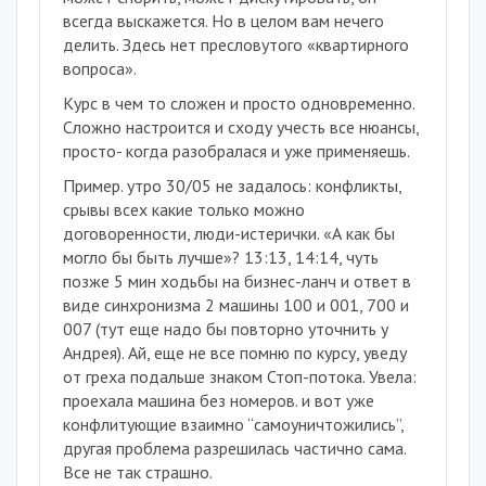
всегда выскажется. Но в целом вам нечего
делить. Здесь нет пресловутого «квартирного
вопроса».
Курс в чем то сложен и просто одновременно.
Сложно настроится и сходу учесть все нюансы,
просто- когда разобралася и уже применяешь.
Пример. утро 30/05 не задалось: конфликты,
срывы всех какие только можно
договоренности, люди-истерички. «А как бы
могло бы быть лучше»? 13:13, 14:14, чуть
позже 5 мин ходьбы на бизнес-ланч и ответ в
виде синхронизма 2 машины 100 и 001, 700 и
007 (тут еще надо бы повторно уточнить у
Андрея). Ай, еще не все помню по курсу, уведу
от греха подальше знаком Стоп-потока. Увела:
проехала машина без номеров. и вот уже
конфлитующие взаимно “самоуничтожились”,
другая проблема разрешилась частично сама.
Все не так страшно.