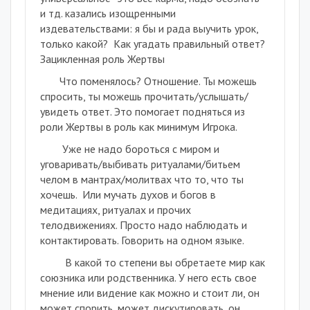
и тд. казались изощренными
издевательствами: я бы и рада выучить урок,
только какой?
Как угадать правильный ответ?
Зацикленная роль Жертвы
Что поменялось? Отношение. Ты можешь
спросить, ты можешь прочитать/услышать/
увидеть ответ. Это помогает подняться из
роли Жертвы в роль как минимум Игрока.
Уже не надо бороться с миром и
уговаривать/выбивать ритуалами/битьем
челом в мантрах/молитвах что то, что ты
хочешь.
Или мучать духов и богов в
медитациях, ритуалах и прочих
телодвижениях. Просто надо наблюдать и
контактировать. Говорить на одном языке.
В какой то степени вы обретаете мир как
союзника или родственника. У него есть свое
мнение или видение как можно и стоит ли, он
может спорить, может дискутировать, он