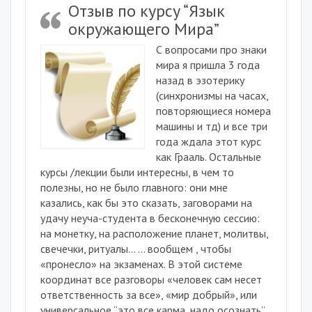
Отзыв по курсу “Язык
окружающего Мира”
С вопросами про знаки
мира я пришла 3 года
назад в эзотерику
(синхронизмы на часах,
повторяющиеся номера
машины и тд) и все три
года ждала этот курс
как Грааль. Остальные
курсы /лекции были интересны, в чем то
полезны, но не было главного: они мне
казались, как бы это сказать, заговорами на
удачу неуча-студента в бесконечную сессию:
на монетку, на расположение планет, молитвы,
свечечки, ритуалы… … вообщем , чтобы
«пронесло» на экзаменах. В этой системе
координат все разговоры «человек сам несет
ответственность за все», «мир добрый», или
универсальное “это все карма, надо осознать”